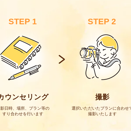
STEP 1
STEP 2
カウンセリング
撮影
撮影日時、場所、プラン等の
選択いただいたプランに合わせ
​すり合わせを行います
​撮影いたします