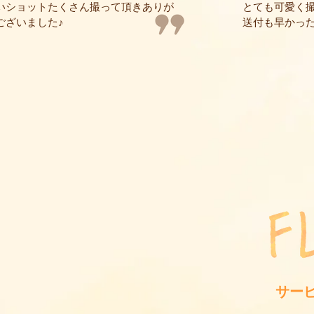
いショットたくさん撮って頂きありが
とても可愛く
ございました♪
送付も早かっ
サー