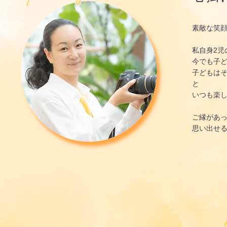
素敵な笑
私自身2
今でも子
子どもは
と
いつも楽し
ご縁があ
思い出せ