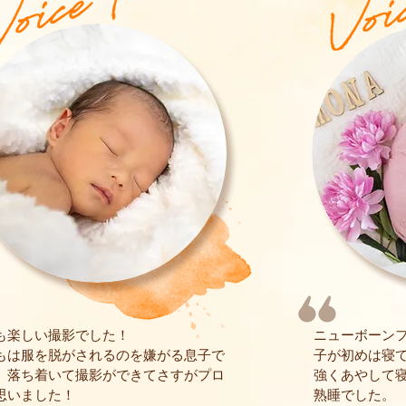
も楽しい撮影でした！
ニューボーン
もは服を脱がされるのを嫌がる息子で
子が初めは寝
、落ち着いて撮影ができてさすがプロ
強くあやして
思いました！
熟睡でした。