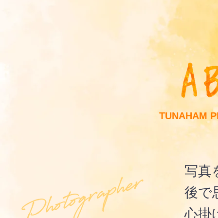
TUNAHAM 
写真
後で
心掛