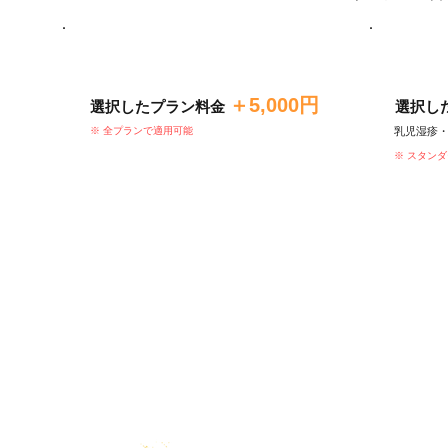
双子撮影 オプション
ア
＋5,000円
​選択したプラン料金
​選択
​※ 全プランで適用可能
乳児湿疹
※ スタン