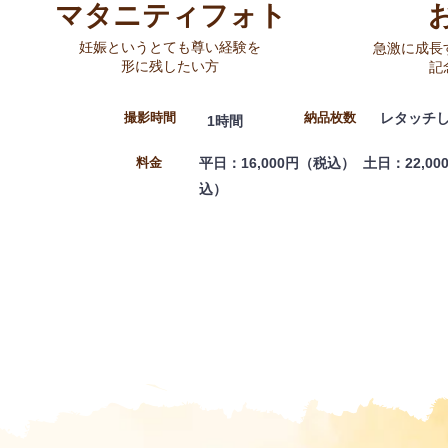
マタニティフォト
妊娠というとても尊い経験を
急激に成長
形に残したい方
記
​撮影時間
納品枚数
レタッチし
1時間
料金
平日：16,000円（税込） 土日：22,00
込）